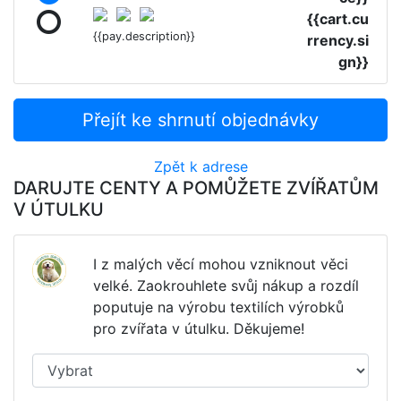
{{cart.cu
{{pay.description}}
rrency.si
gn}}
Přejít ke shrnutí objednávky
Zpět k adrese
DARUJTE CENTY A POMŮŽETE ZVÍŘATŮM
V ÚTULKU
I z malých věcí mohou vzniknout věci
velké. Zaokrouhlete svůj nákup a rozdíl
poputuje na výrobu textilích výrobků
pro zvířata v útulku. Děkujeme!