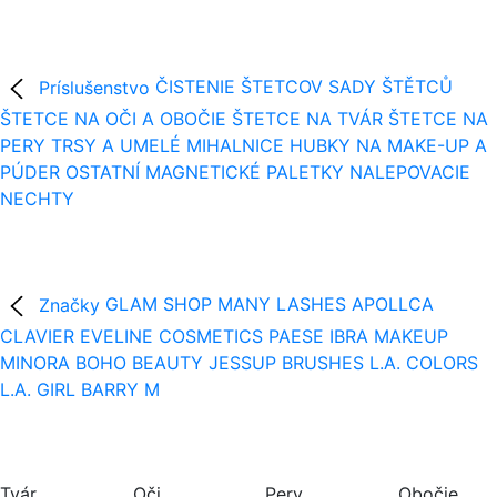
Príslušenstvo
ČISTENIE ŠTETCOV
SADY ŠTĚTCŮ
ŠTETCE NA OČI A OBOČIE
ŠTETCE NA TVÁR
ŠTETCE NA
PERY
TRSY A UMELÉ MIHALNICE
HUBKY NA MAKE-UP A
PÚDER
OSTATNÍ
MAGNETICKÉ PALETKY
NALEPOVACIE
NECHTY
Značky
GLAM SHOP
MANY LASHES
APOLLCA
CLAVIER
EVELINE COSMETICS
PAESE
IBRA MAKEUP
MINORA
BOHO BEAUTY
JESSUP BRUSHES
L.A. COLORS
L.A. GIRL
BARRY M
Tvár
Oči
Pery
Obočie