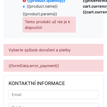
{{product.quantity}}
{{priceForma
x
{{product.name}}
cart.currenc
{{cart.curre
{{product.params}}
Tento produkt už nie je k
dispozícii
Vyberte způsob doručení a platby
{{formData.error_payment}}
KONTAKTNÍ INFORMACE