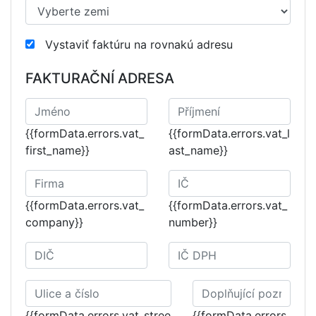
Vystaviť faktúru na rovnakú adresu
FAKTURAČNÍ ADRESA
{{formData.errors.vat_
{{formData.errors.vat_l
first_name}}
ast_name}}
{{formData.errors.vat_
{{formData.errors.vat_
company}}
number}}
{{formData.errors.vat_stree
{{formData.errors.