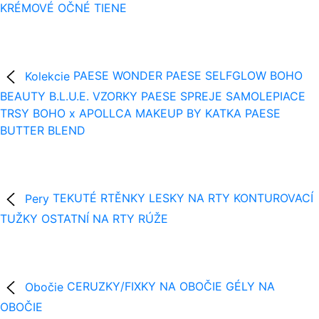
KRÉMOVÉ OČNÉ TIENE
Kolekcie
PAESE WONDER
PAESE SELFGLOW
BOHO
BEAUTY B.L.U.E.
VZORKY
PAESE SPREJE
SAMOLEPIACE
TRSY
BOHO x APOLLCA
MAKEUP BY KATKA
PAESE
BUTTER BLEND
Pery
TEKUTÉ RTĚNKY
LESKY NA RTY
KONTUROVACÍ
TUŽKY
OSTATNÍ NA RTY
RÚŽE
Obočie
CERUZKY/FIXKY NA OBOČIE
GÉLY NA
OBOČIE