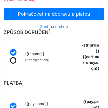
Pokračovat na dopravu a platbu
Zpět na e-shop
ZPŮSOB DORUČENÍ
{{tr.price
}}
{{tr.name}}
{{cart.cu
{{tr.description}}
rrency.si
gn}}
PLATBA
+
{{pay.pri
{{pay.name}}
ce}}