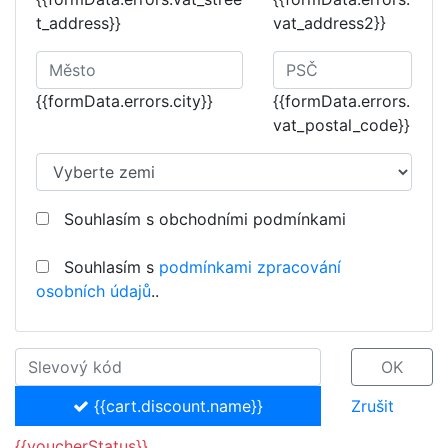
t_address}}
vat_address2}}
{{formData.errors.city}}
{{formData.errors.
vat_postal_code}}
Souhlasím s obchodními podmínkami
Souhlasím s
podmínkami zpracování
osobních údajů
..
OK
{{cart.discount.name}}
Zrušit
{{voucherStatus}}