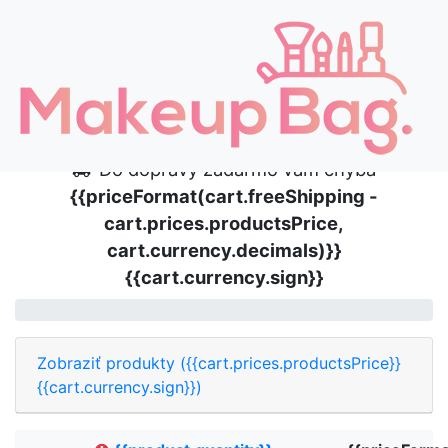
Adresa
Doprava/platba
Shrnutí
Gratulujeme! Máte nárok na dopravu
zadarmo!
Do dopravy zadarmo vám chýba
{{priceFormat(cart.freeShipping -
cart.prices.productsPrice,
cart.currency.decimals)}}
{{cart.currency.sign}}
Zobraziť produkty ({{cart.prices.productsPrice}}
{{cart.currency.sign}})