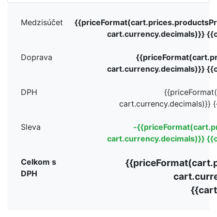
Medzisúčet
{{priceFormat(cart.prices.productsP
cart.currency.decimals)}} {{
Doprava
{{priceFormat(cart.pr
cart.currency.decimals)}} {{
DPH
{{priceFormat(
cart.currency.decimals)}} {
Sleva
-{{priceFormat(cart.p
cart.currency.decimals)}} {{
Celkom s
{{priceFormat(cart.p
DPH
cart.curr
{{car