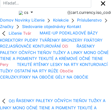
cs
{{cart.currency.iso_co
Domov
Novinky
Líčenie
Kolekcie
Príslušenstvo
Značky
Sledovanie objednávky
Kontakt
Líčenie
Tvár
MAKE-UP
PODKLADOVÉ BÁZY
KOREKTORY
PUDRY
TVÁŘENKY
BRONZERY
FIXÁTORY
ROZJASŇOVAČE
KONTUROVÁNÍ
Oči
ŘASENKY
PALETKY OČNÝCH TIEŇOV
TUŽKY A LINKY
MONO OČNÉ
TIENE A PIGMENTY
TEKUTÉ A KRÉMOVÉ OČNÉ TIENE
Pery
TEKUTÉ RTĚNKY
LESKY NA RTY
KONTUROVACÍ
TUŽKY
OSTATNÍ NA RTY
RÚŽE
Obočie
CERUZKY/FIXKY NA OBOČIE
GÉLY NA OBOČIE
Oči
ŘASENKY
PALETKY OČNÝCH TIEŇOV
TUŽKY A
LINKY
MONO OČNÉ TIENE A PIGMENTY
TEKUTÉ A