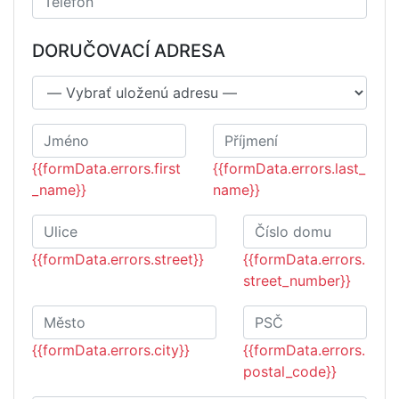
DORUČOVACÍ ADRESA
{{formData.errors.first
{{formData.errors.last_
_name}}
name}}
{{formData.errors.street}}
{{formData.errors.
street_number}}
{{formData.errors.city}}
{{formData.errors.
postal_code}}