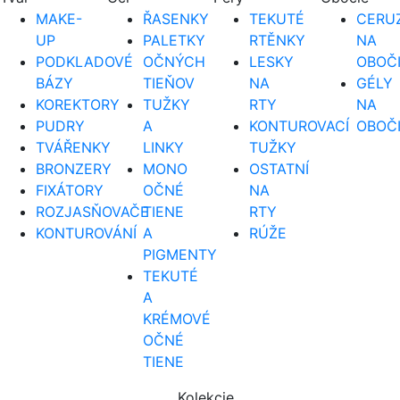
MAKE-
ŘASENKY
TEKUTÉ
CERUZ
UP
PALETKY
RTĚNKY
NA
PODKLADOVÉ
OČNÝCH
LESKY
OBOČ
BÁZY
TIEŇOV
NA
GÉLY
KOREKTORY
TUŽKY
RTY
NA
PUDRY
A
KONTUROVACÍ
OBOČ
TVÁŘENKY
LINKY
TUŽKY
BRONZERY
MONO
OSTATNÍ
FIXÁTORY
OČNÉ
NA
ROZJASŇOVAČE
TIENE
RTY
KONTUROVÁNÍ
A
RÚŽE
PIGMENTY
TEKUTÉ
A
KRÉMOVÉ
OČNÉ
TIENE
Kolekcie