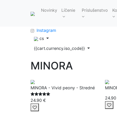
Novinky
Líčenie
Príslušenstvo
Ko
FAQ
info@makeupbag.sk
Kontakt
Instagram
cs
{{cart.currency.iso_code}}
MINORA
MINORA - Vivid peony - Stredné
MINOR
24.90
24.90 €