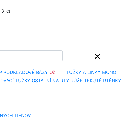
 3 ks
P
PODKLADOVÉ BÁZY
Oči
TUŽKY A LINKY
MONO
OVACÍ TUŽKY
OSTATNÍ NA RTY
RÚŽE
TEKUTÉ RTĚNKY
NÝCH TIEŇOV