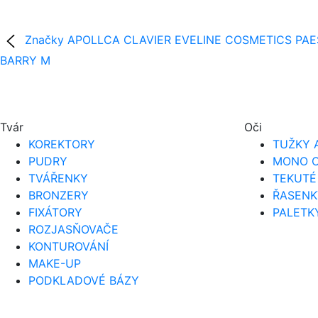
Značky
APOLLCA
CLAVIER
EVELINE COSMETICS
PAE
BARRY M
Tvár
Oči
KOREKTORY
TUŽKY 
PUDRY
MONO O
TVÁŘENKY
TEKUTÉ
BRONZERY
ŘASENK
FIXÁTORY
PALETK
ROZJASŇOVAČE
KONTUROVÁNÍ
MAKE-UP
PODKLADOVÉ BÁZY