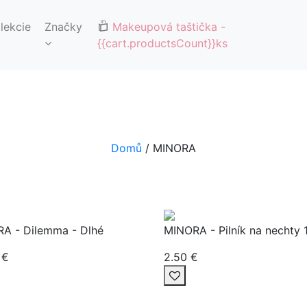
🚚DOPRAVA ZDARMA OD 65€🚚
lekcie
Značky
Makeupová taštička
-
{{cart.productsCount}}ks
Domů
/ MINORA
A - Dilemma - Dlhé
MINORA - Pilník na nechty 
 €
2.50 €