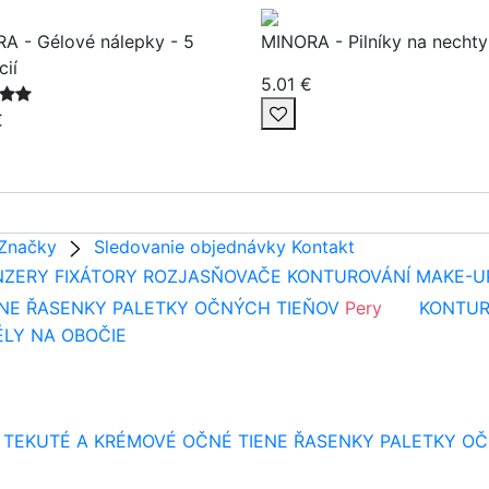
A - Gélové nálepky - 5
MINORA - Pilníky na nechty
cií
5.01 €
€
Značky
Sledovanie objednávky
Kontakt
NZERY
FIXÁTORY
ROZJASŇOVAČE
KONTUROVÁNÍ
MAKE-U
NE
ŘASENKY
PALETKY OČNÝCH TIEŇOV
Pery
KONTUR
ÉLY NA OBOČIE
TEKUTÉ A KRÉMOVÉ OČNÉ TIENE
ŘASENKY
PALETKY OČ