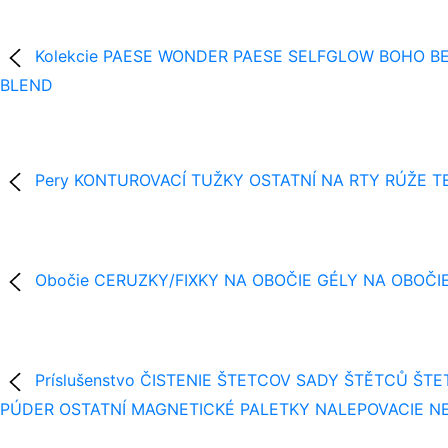
Kolekcie
PAESE WONDER
PAESE SELFGLOW
BOHO BE
BLEND
Pery
KONTUROVACÍ TUŽKY
OSTATNÍ NA RTY
RÚŽE
T
Obočie
CERUZKY/FIXKY NA OBOČIE
GÉLY NA OBOČI
Príslušenstvo
ČISTENIE ŠTETCOV
SADY ŠTĚTCŮ
ŠTE
PÚDER
OSTATNÍ
MAGNETICKÉ PALETKY
NALEPOVACIE N