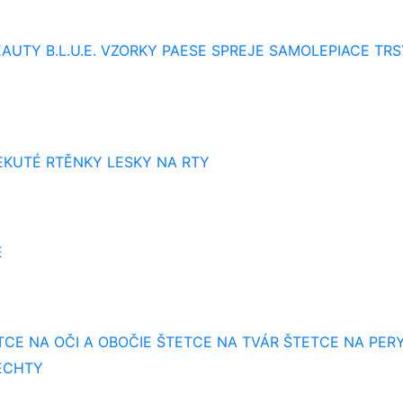
AUTY B.L.U.E.
VZORKY
PAESE SPREJE
SAMOLEPIACE TRS
EKUTÉ RTĚNKY
LESKY NA RTY
E
TCE NA OČI A OBOČIE
ŠTETCE NA TVÁR
ŠTETCE NA PER
ECHTY