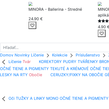
MINORA - Ballerina - Stredné
MINOR
apliká
24.90 €
4.90 
Domov
Novinky
Líčenie
Kolekcie
Príslušenstvo
Líčenie
Tvár
KOREKTORY
PUDRY
TVÁŘENKY
BRO
OČNÉ TIENE A PIGMENTY
TEKUTÉ A KRÉMOVÉ OČNÉ TIE
LESKY NA RTY
Obočie
CERUZKY/FIXKY NA OBOČIE
G
Oči
TUŽKY A LINKY
MONO OČNÉ TIENE A PIGMENTY