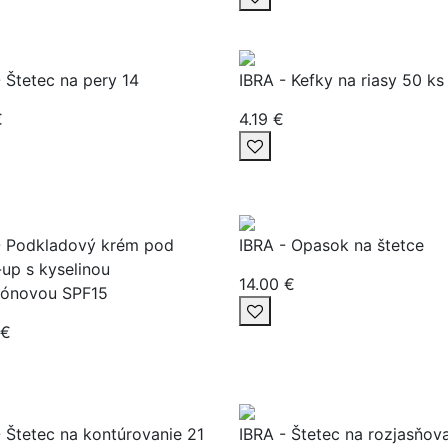
- Štetec na pery 14
IBRA - Kefky na riasy 50 ks
€
4.19 €
- Podkladový krém pod
IBRA - Opasok na štetce
up s kyselinou
14.00 €
rónovou SPF15
 €
- Štetec na kontúrovanie 21
IBRA - Štetec na rozjasňov