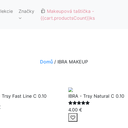
🚚DOPRAVA ZDARMA OD 65€🚚
lekcie
Značky
Makeupová taštička
-
{{cart.productsCount}}ks
Domů
/ IBRA MAKEUP
 Trsy Fast Line C 0.10
IBRA - Trsy Natural C 0.10
€
4.00 €