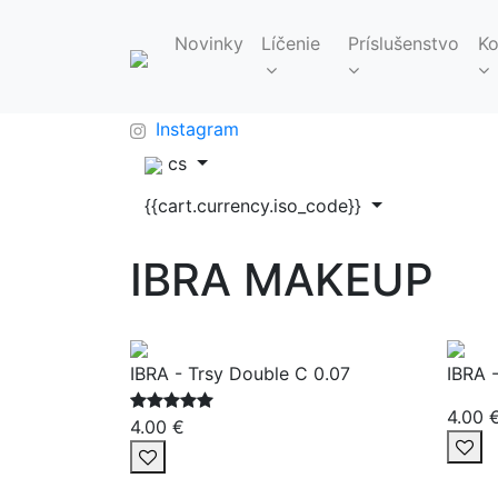
Novinky
Líčenie
Príslušenstvo
Ko
FAQ
info@makeupbag.sk
Kontakt
Instagram
cs
{{cart.currency.iso_code}}
IBRA MAKEUP
IBRA - Trsy Double C 0.07
IBRA -
4.00 
4.00 €