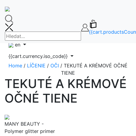
🚚DOPRAVA ZDARMA OD 65€🚚
FAQ
info@makeupbag.sk
Kontakt
{{cart.productsCoun
Instagram
en
{{cart.currency.iso_code}}
Home
/
LÍČENIE
/
OČI
/ TEKUTÉ A KRÉMOVÉ OČNÉ
TIENE
TEKUTÉ A KRÉMOVÉ
OČNÉ TIENE
MANY BEAUTY -
Polymer glitter primer