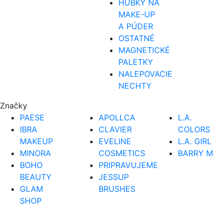
HUBKY NA
MAKE-UP
A PÚDER
OSTATNÉ
MAGNETICKÉ
PALETKY
NALEPOVACIE
NECHTY
Značky
PAESE
APOLLCA
L.A.
IBRA
CLAVIER
COLORS
MAKEUP
EVELINE
L.A. GIRL
MINORA
COSMETICS
BARRY M
BOHO
PRIPRAVUJEME
BEAUTY
JESSUP
GLAM
BRUSHES
SHOP