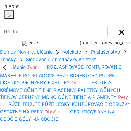
9.50 €
en
{{cart.currency.iso_co
Domov
Novinky
Líčenie
Kolekcie
Príslušenstvo
Značky
Sledovanie objednávky
Kontakt
Líčenie
Tvár
ROZJASŇOVAČE
KONTÚROVANIE
MAKE-UP
PODKLADOVÉ BÁZY
KOREKTORY
PÚDRE
LÍCENKY
BRONZERY
FIXÁTORY
Oči
TEKUTÉ A
KRÉMOVÉ OČNÉ TIENE
RIASENKY
PALETKY OČNÝCH
TIEŇOV
CERUZKY
MONO OČNÉ TIENE A PIGMENTY
Pery
RÚŽE
TEKUTÉ RÚŽE
LESKY
KONTÚROVACIE CERUZKY
OSTATNÉ NA PERY
Obočie
CERUZKY/FIXKY NA
OBOČIE
GÉLY NA OBOČIE