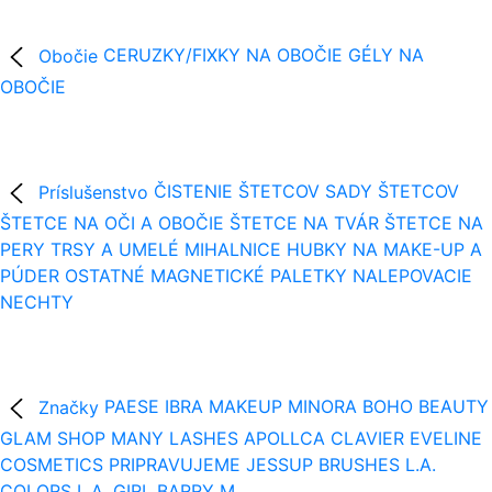
Obočie
CERUZKY/FIXKY NA OBOČIE
GÉLY NA
OBOČIE
Príslušenstvo
ČISTENIE ŠTETCOV
SADY ŠTETCOV
ŠTETCE NA OČI A OBOČIE
ŠTETCE NA TVÁR
ŠTETCE NA
PERY
TRSY A UMELÉ MIHALNICE
HUBKY NA MAKE-UP A
PÚDER
OSTATNÉ
MAGNETICKÉ PALETKY
NALEPOVACIE
NECHTY
Značky
PAESE
IBRA MAKEUP
MINORA
BOHO BEAUTY
GLAM SHOP
MANY LASHES
APOLLCA
CLAVIER
EVELINE
COSMETICS
PRIPRAVUJEME
JESSUP BRUSHES
L.A.
COLORS
L.A. GIRL
BARRY M