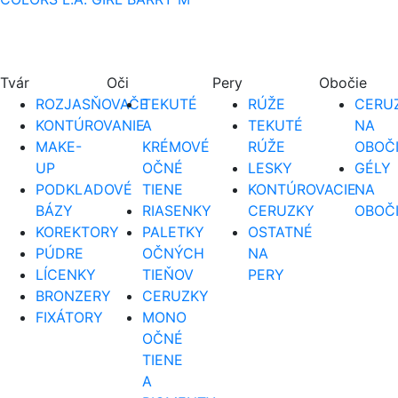
Tvár
Oči
Pery
Obočie
ROZJASŇOVAČE
TEKUTÉ
RÚŽE
CERUZ
KONTÚROVANIE
A
TEKUTÉ
NA
MAKE-
KRÉMOVÉ
RÚŽE
OBOČ
UP
OČNÉ
LESKY
GÉLY
PODKLADOVÉ
TIENE
KONTÚROVACIE
NA
BÁZY
RIASENKY
CERUZKY
OBOČ
KOREKTORY
PALETKY
OSTATNÉ
PÚDRE
OČNÝCH
NA
LÍCENKY
TIEŇOV
PERY
BRONZERY
CERUZKY
FIXÁTORY
MONO
OČNÉ
TIENE
A