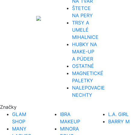
NA TVÁR
ŠTETCE
NA PERY
TRSY A
UMELÉ
MIHALNICE
HUBKY NA
MAKE-UP
A PÚDER
OSTATNÉ
MAGNETICKÉ
PALETKY
NALEPOVACIE
NECHTY
Značky
GLAM
IBRA
L.A. GIRL
SHOP
MAKEUP
BARRY M
MANY
MINORA