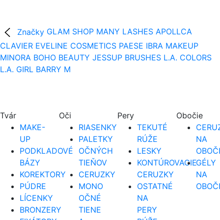
Značky
GLAM SHOP
MANY LASHES
APOLLCA
CLAVIER
EVELINE COSMETICS
PAESE
IBRA MAKEUP
MINORA
BOHO BEAUTY
JESSUP BRUSHES
L.A. COLORS
L.A. GIRL
BARRY M
Tvár
Oči
Pery
Obočie
MAKE-
RIASENKY
TEKUTÉ
CERUZ
UP
PALETKY
RÚŽE
NA
PODKLADOVÉ
OČNÝCH
LESKY
OBOČ
BÁZY
TIEŇOV
KONTÚROVACIE
GÉLY
KOREKTORY
CERUZKY
CERUZKY
NA
PÚDRE
MONO
OSTATNÉ
OBOČ
LÍCENKY
OČNÉ
NA
BRONZERY
TIENE
PERY