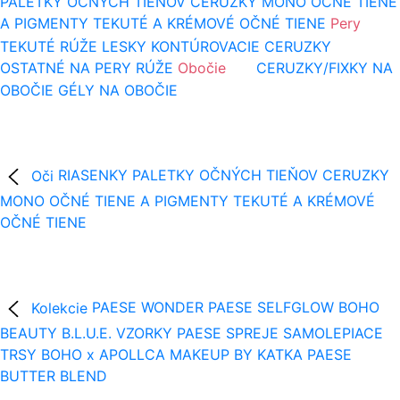
PALETKY OČNÝCH TIEŇOV
CERUZKY
MONO OČNÉ TIENE
A PIGMENTY
TEKUTÉ A KRÉMOVÉ OČNÉ TIENE
Pery
TEKUTÉ RÚŽE
LESKY
KONTÚROVACIE CERUZKY
OSTATNÉ NA PERY
RÚŽE
Obočie
CERUZKY/FIXKY NA
OBOČIE
GÉLY NA OBOČIE
Oči
RIASENKY
PALETKY OČNÝCH TIEŇOV
CERUZKY
MONO OČNÉ TIENE A PIGMENTY
TEKUTÉ A KRÉMOVÉ
OČNÉ TIENE
Kolekcie
PAESE WONDER
PAESE SELFGLOW
BOHO
BEAUTY B.L.U.E.
VZORKY
PAESE SPREJE
SAMOLEPIACE
TRSY
BOHO x APOLLCA
MAKEUP BY KATKA
PAESE
BUTTER BLEND