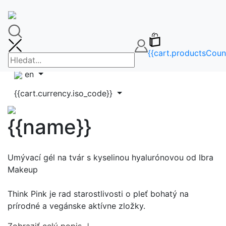
🚚DOPRAVA ZDARMA OD 65€🚚
FAQ
info@makeupbag.sk
Kontakt
{{cart.productsCoun
Instagram
en
{{cart.currency.iso_code}}
{{name}}
Umývací gél na tvár s kyselinou hyalurónovou od Ibra
Makeup
Think Pink je rad starostlivosti o pleť bohatý na
prírodné a vegánske aktívne zložky.