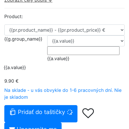
Zobraziť celý popis ↓
Product:
{{g.group_name}}
{{a.value}}
{{a.value}}
9.90 €
Na sklade - u vás obvykle do 1-6 pracovných dní.
Nie
je skladom
Pridať do taštičky