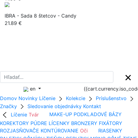
IBRA - Sada 8 štetcov - Candy
21.89 €
en
{{cart.currency.iso_co
Domov
Novinky
Líčenie
Kolekcie
Príslušenstvo
Značky
Sledovanie objednávky
Kontakt
Líčenie
Tvár
MAKE-UP
PODKLADOVÉ BÁZY
KOREKTORY
PÚDRE
LÍCENKY
BRONZERY
FIXÁTORY
ROZJASŇOVAČE
KONTÚROVANIE
Oči
RIASENKY