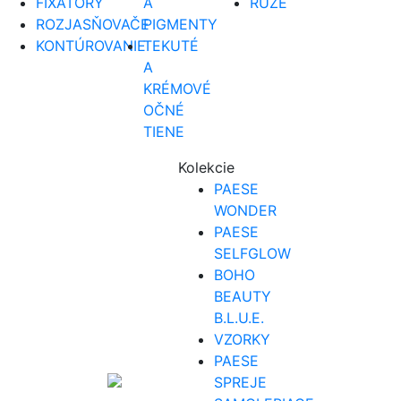
FIXÁTORY
A
RÚŽE
ROZJASŇOVAČE
PIGMENTY
KONTÚROVANIE
TEKUTÉ
A
KRÉMOVÉ
OČNÉ
TIENE
Kolekcie
PAESE
WONDER
PAESE
SELFGLOW
BOHO
BEAUTY
B.L.U.E.
VZORKY
PAESE
SPREJE