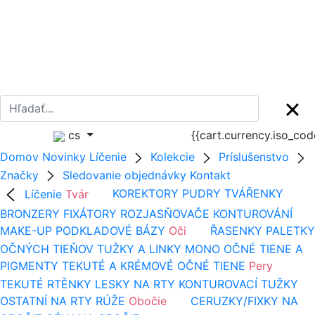
cs
{{cart.currency.iso_co
Domov
Novinky
Líčenie
Kolekcie
Príslušenstvo
Značky
Sledovanie objednávky
Kontakt
Líčenie
Tvár
KOREKTORY
PUDRY
TVÁŘENKY
BRONZERY
FIXÁTORY
ROZJASŇOVAČE
KONTUROVÁNÍ
MAKE-UP
PODKLADOVÉ BÁZY
Oči
ŘASENKY
PALETKY
OČNÝCH TIEŇOV
TUŽKY A LINKY
MONO OČNÉ TIENE A
PIGMENTY
TEKUTÉ A KRÉMOVÉ OČNÉ TIENE
Pery
TEKUTÉ RTĚNKY
LESKY NA RTY
KONTUROVACÍ TUŽKY
OSTATNÍ NA RTY
RÚŽE
Obočie
CERUZKY/FIXKY NA