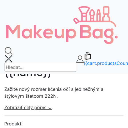
🚚DOPRAVA ZDARMA OD 65€🚚
FAQ
info@makeupbag.sk
Kontakt
Instagram
cs
{{cart.currency.iso_code}}
{{cart.productsCoun
{{name}}
Zažite nový rozmer líčenia očí s jedinečným a
štýlovým štetcom 222N.
Zobraziť celý popis ↓
Produkt: