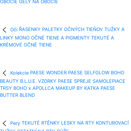
OBOČIE
GÉLY NA OBOČIE
Oči
ŘASENKY
PALETKY OČNÝCH TIEŇOV
TUŽKY A
LINKY
MONO OČNÉ TIENE A PIGMENTY
TEKUTÉ A
KRÉMOVÉ OČNÉ TIENE
Kolekcie
PAESE WONDER
PAESE SELFGLOW
BOHO
BEAUTY B.L.U.E.
VZORKY
PAESE SPREJE
SAMOLEPIACE
TRSY
BOHO x APOLLCA
MAKEUP BY KATKA
PAESE
BUTTER BLEND
Pery
TEKUTÉ RTĚNKY
LESKY NA RTY
KONTUROVACÍ