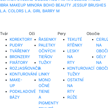
IBRA MAKEUP
MINORA
BOHO BEAUTY
JESSUP BRUSHES
L.A. COLORS
L.A. GIRL
BARRY M
Tvár
Oči
Pery
Obočie
KOREKTORY
ŘASENKY
TEKUTÉ
CERUZ
PUDRY
PALETKY
RTĚNKY
NA
TVÁŘENKY
OČNÝCH
LESKY
OBOČ
BRONZERY
TIEŇOV
NA
GÉLY
FIXÁTORY
TUŽKY
RTY
NA
ROZJASŇOVAČE
A
KONTUROVACÍ
OBOČ
KONTUROVÁNÍ
LINKY
TUŽKY
MAKE-
MONO
OSTATNÍ
UP
OČNÉ
NA
PODKLADOVÉ
TIENE
RTY
BÁZY
A
RÚŽE
PIGMENTY