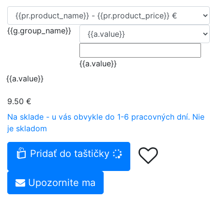
{{g.group_name}}
{{a.value}}
{{a.value}}
9.50 €
Na sklade - u vás obvykle do 1-6 pracovných dní.
Nie
je skladom
Pridať do taštičky
Upozornite ma