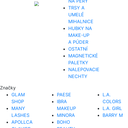
NA PERY
TRSY A
UMELÉ
MIHALNICE
HUBKY NA
MAKE-UP
A PÚDER
OSTATNÍ
MAGNETICKÉ
PALETKY
NALEPOVACIE
NECHTY
Značky
GLAM
PAESE
L.A.
SHOP
IBRA
COLORS
MANY
MAKEUP
L.A. GIRL
LASHES
MINORA
BARRY M
APOLLCA
BOHO