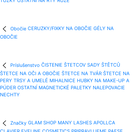
TUŽKY
OSTATNÍ NA RTY
RÚŽE
Obočie
CERUZKY/FIXKY NA OBOČIE
GÉLY NA
OBOČIE
Príslušenstvo
ČISTENIE ŠTETCOV
SADY ŠTĚTCŮ
ŠTETCE NA OČI A OBOČIE
ŠTETCE NA TVÁR
ŠTETCE NA
PERY
TRSY A UMELÉ MIHALNICE
HUBKY NA MAKE-UP A
PÚDER
OSTATNÍ
MAGNETICKÉ PALETKY
NALEPOVACIE
NECHTY
Značky
GLAM SHOP
MANY LASHES
APOLLCA
CLAVIER
EVELINE COSMETICS
PRIPRAVUJEME
PAESE