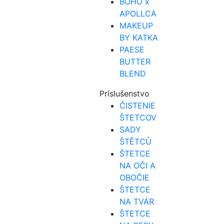
BOHO x
APOLLCA
MAKEUP
BY KATKA
PAESE
BUTTER
BLEND
Príslušenstvo
ČISTENIE
ŠTETCOV
SADY
ŠTĚTCŮ
ŠTETCE
NA OČI A
OBOČIE
ŠTETCE
NA TVÁR
ŠTETCE