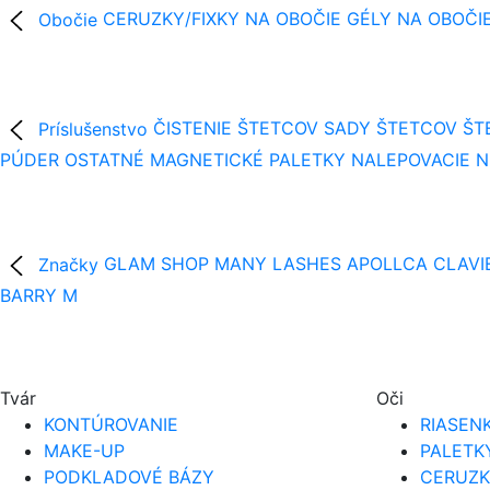
Obočie
CERUZKY/FIXKY NA OBOČIE
GÉLY NA OBOČI
Príslušenstvo
ČISTENIE ŠTETCOV
SADY ŠTETCOV
ŠT
PÚDER
OSTATNÉ
MAGNETICKÉ PALETKY
NALEPOVACIE 
Značky
GLAM SHOP
MANY LASHES
APOLLCA
CLAVI
BARRY M
Tvár
Oči
KONTÚROVANIE
RIASEN
MAKE-UP
PALETK
PODKLADOVÉ BÁZY
CERUZK