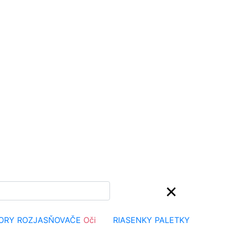
TORY
ROZJASŇOVAČE
Oči
RIASENKY
PALETKY