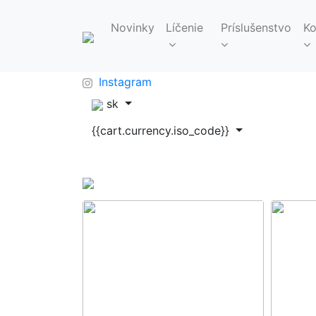
Novinky
Líčenie
Príslušenstvo
Ko
FAQ
info@makeupbag.sk
Kontakt
Instagram
sk
{{cart.currency.iso_code}}