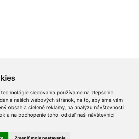
kies
L.A. GIRL
 technológie sledovania používame na zlepšenie
BARRY M
adania našich webových stránok, na to, aby sme vám
ný obsah a cielené reklamy, na analýzu návštevnosti
k a na pochopenie toho, odkiaľ naši návštevníci
am
Zmeniť moje nastavenia