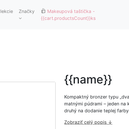
🚚DOPRAVA ZDARMA OD 65€🚚
lekcie
Značky
Makeupová taštička
-
{{cart.productsCount}}ks
{{name}}
Kompaktný bronzer typu „dva
matnými púdrami – jeden na 
druhý na dodanie teplej farby
Zobraziť celý popis ↓