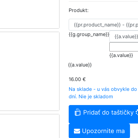
Produkt:
{{g.group_name}}
{{a.value}}
{{a.value}}
16.00 €
Na sklade - u vás obvykle do
dní.
Nie je skladom
Pridať do taštičky
Upozornite ma