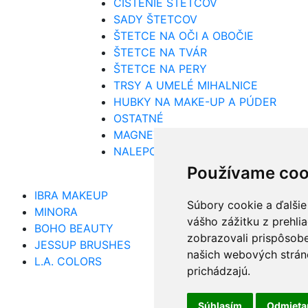
ČISTENIE ŠTETCOV
SADY ŠTETCOV
ŠTETCE NA OČI A OBOČIE
ŠTETCE NA TVÁR
ŠTETCE NA PERY
TRSY A UMELÉ MIHALNICE
HUBKY NA MAKE-UP A PÚDER
OSTATNÉ
MAGNETICKÉ PALETKY
NALEPOVACIE NECHTY
Používame coo
IBRA MAKEUP
Súbory cookie a ďalšie
MINORA
vášho zážitku z prehli
BOHO BEAUTY
zobrazovali prispôsobe
JESSUP BRUSHES
našich webových stráno
L.A. COLORS
prichádzajú.
Súhlasím
Odmiet