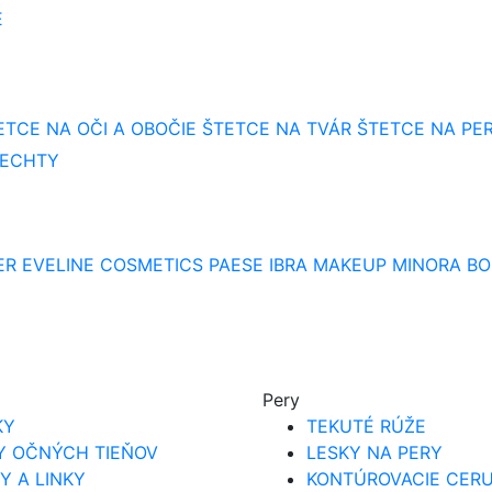
E
ETCE NA OČI A OBOČIE
ŠTETCE NA TVÁR
ŠTETCE NA PE
NECHTY
ER
EVELINE COSMETICS
PAESE
IBRA MAKEUP
MINORA
BO
Pery
KY
TEKUTÉ RÚŽE
Y OČNÝCH TIEŇOV
LESKY NA PERY
Y A LINKY
KONTÚROVACIE CER