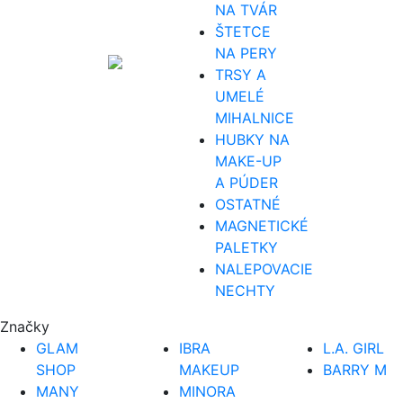
NA TVÁR
ŠTETCE
NA PERY
TRSY A
UMELÉ
MIHALNICE
HUBKY NA
MAKE-UP
A PÚDER
OSTATNÉ
MAGNETICKÉ
PALETKY
NALEPOVACIE
NECHTY
Značky
GLAM
IBRA
L.A. GIRL
SHOP
MAKEUP
BARRY M
MANY
MINORA