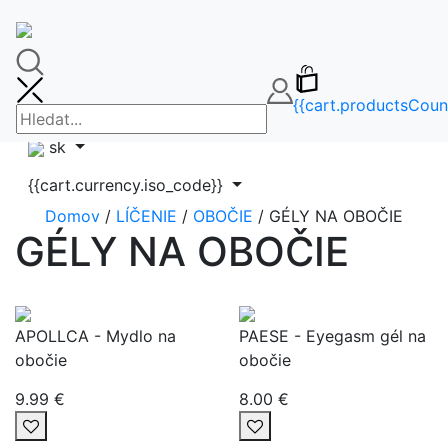
🚚DOPRAVA ZDARMA OD 65€🚚
FAQ
info@makeupbag.sk
Kontakt
{{cart.productsCoun
Instagram
sk
{{cart.currency.iso_code}}
Domov
/
LÍČENIE
/
OBOČIE
/ GÉLY NA OBOČIE
GÉLY NA OBOČIE
APOLLCA - Mydlo na
PAESE - Eyegasm gél na
obočie
obočie
9.99 €
8.00 €