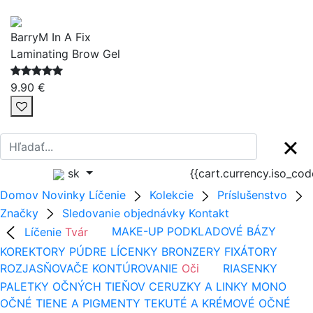
BarryM In A Fix
Laminating Brow Gel
9.90 €
sk
{{cart.currency.iso_co
Domov
Novinky
Líčenie
Kolekcie
Príslušenstvo
Značky
Sledovanie objednávky
Kontakt
Líčenie
Tvár
MAKE-UP
PODKLADOVÉ BÁZY
KOREKTORY
PÚDRE
LÍCENKY
BRONZERY
FIXÁTORY
ROZJASŇOVAČE
KONTÚROVANIE
Oči
RIASENKY
PALETKY OČNÝCH TIEŇOV
CERUZKY A LINKY
MONO
OČNÉ TIENE A PIGMENTY
TEKUTÉ A KRÉMOVÉ OČNÉ