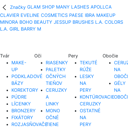
Značky
GLAM SHOP
MANY LASHES
APOLLCA
CLAVIER
EVELINE COSMETICS
PAESE
IBRA MAKEUP
MINORA
BOHO BEAUTY
JESSUP BRUSHES
L.A. COLORS
L.A. GIRL
BARRY M
Tvár
Oči
Pery
Obočie
MAKE-
RIASENKY
TEKUTÉ
CERUZ
UP
PALETKY
RÚŽE
NA
PODKLADOVÉ
OČNÝCH
LESKY
OBOČ
BÁZY
TIEŇOV
NA
GÉLY
KOREKTORY
CERUZKY
PERY
NA
PÚDRE
A
KONTÚROVACIE
OBOČ
LÍCENKY
LINKY
CERUZKY
BRONZERY
MONO
OSTATNÉ
FIXÁTORY
OČNÉ
NA
ROZJASŇOVAČE
TIENE
PERY