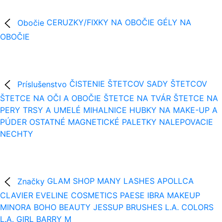
Obočie
CERUZKY/FIXKY NA OBOČIE
GÉLY NA
OBOČIE
Príslušenstvo
ČISTENIE ŠTETCOV
SADY ŠTETCOV
ŠTETCE NA OČI A OBOČIE
ŠTETCE NA TVÁR
ŠTETCE NA
PERY
TRSY A UMELÉ MIHALNICE
HUBKY NA MAKE-UP A
PÚDER
OSTATNÉ
MAGNETICKÉ PALETKY
NALEPOVACIE
NECHTY
Značky
GLAM SHOP
MANY LASHES
APOLLCA
CLAVIER
EVELINE COSMETICS
PAESE
IBRA MAKEUP
MINORA
BOHO BEAUTY
JESSUP BRUSHES
L.A. COLORS
L.A. GIRL
BARRY M