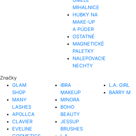
UMELÉ
MIHALNICE
HUBKY NA
MAKE-UP
A PÚDER
OSTATNÉ
MAGNETICKÉ
PALETKY
NALEPOVACIE
NECHTY
Značky
GLAM
IBRA
L.A. GIRL
SHOP
MAKEUP
BARRY M
MANY
MINORA
LASHES
BOHO
APOLLCA
BEAUTY
CLAVIER
JESSUP
EVELINE
BRUSHES