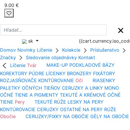
9.00 €
sk
{{cart.currency.iso_co
Domov
Novinky
Líčenie
Kolekcie
Príslušenstvo
Značky
Sledovanie objednávky
Kontakt
Líčenie
Tvár
MAKE-UP
PODKLADOVÉ BÁZY
KOREKTORY
PÚDRE
LÍCENKY
BRONZERY
FIXÁTORY
ROZJASŇOVAČE
KONTÚROVANIE
Oči
RIASENKY
PALETKY OČNÝCH TIEŇOV
CERUZKY A LINKY
MONO
OČNÉ TIENE A PIGMENTY
TEKUTÉ A KRÉMOVÉ OČNÉ
TIENE
Pery
TEKUTÉ RÚŽE
LESKY NA PERY
KONTÚROVACIE CERUZKY
OSTATNÉ NA PERY
RÚŽE
Obočie
CERUZKY/FIXKY NA OBOČIE
GÉLY NA OBOČIE