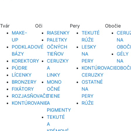
Tvár
Oči
Pery
Obočie
MAKE-
RIASENKY
TEKUTÉ
CERUZ
UP
PALETKY
RÚŽE
NA
PODKLADOVÉ
OČNÝCH
LESKY
OBOČ
BÁZY
TIEŇOV
NA
GÉLY
KOREKTORY
CERUZKY
PERY
NA
PÚDRE
A
KONTÚROVACIE
OBOČ
LÍCENKY
LINKY
CERUZKY
BRONZERY
MONO
OSTATNÉ
FIXÁTORY
OČNÉ
NA
ROZJASŇOVAČE
TIENE
PERY
KONTÚROVANIE
A
RÚŽE
PIGMENTY
TEKUTÉ
A