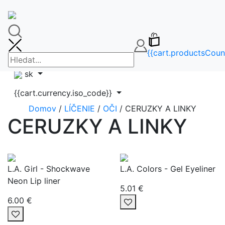
🚚DOPRAVA ZDARMA OD 65€🚚
FAQ
info@makeupbag.sk
Kontakt
{{cart.productsCoun
Instagram
sk
{{cart.currency.iso_code}}
Domov
/
LÍČENIE
/
OČI
/ CERUZKY A LINKY
CERUZKY A LINKY
L.A. Girl - Shockwave
L.A. Colors - Gel Eyeliner
Neon Lip liner
5.01 €
6.00 €