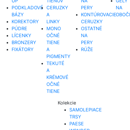
UP
TIEŇOV
NA
GÉLY
PODKLADOVÉ
CERUZKY
PERY
NA
BÁZY
A
KONTÚROVACIE
OBOČ
KOREKTORY
LINKY
CERUZKY
PÚDRE
MONO
OSTATNÉ
LÍCENKY
OČNÉ
NA
BRONZERY
TIENE
PERY
FIXÁTORY
A
RÚŽE
PIGMENTY
TEKUTÉ
A
KRÉMOVÉ
OČNÉ
TIENE
Kolekcie
SAMOLEPIACE
TRSY
PAESE