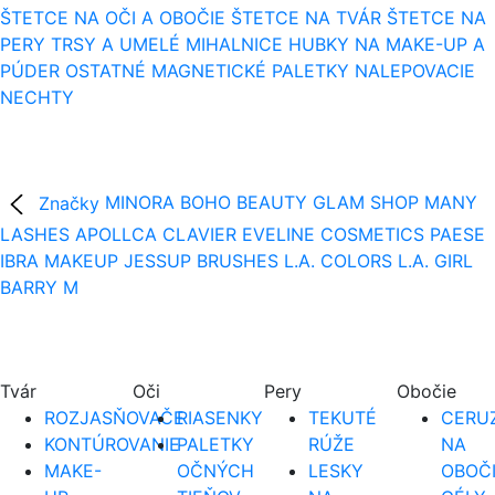
ŠTETCE NA OČI A OBOČIE
ŠTETCE NA TVÁR
ŠTETCE NA
PERY
TRSY A UMELÉ MIHALNICE
HUBKY NA MAKE-UP A
PÚDER
OSTATNÉ
MAGNETICKÉ PALETKY
NALEPOVACIE
NECHTY
Značky
MINORA
BOHO BEAUTY
GLAM SHOP
MANY
LASHES
APOLLCA
CLAVIER
EVELINE COSMETICS
PAESE
IBRA MAKEUP
JESSUP BRUSHES
L.A. COLORS
L.A. GIRL
BARRY M
Tvár
Oči
Pery
Obočie
ROZJASŇOVAČE
RIASENKY
TEKUTÉ
CERUZ
KONTÚROVANIE
PALETKY
RÚŽE
NA
MAKE-
OČNÝCH
LESKY
OBOČ