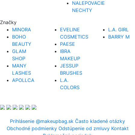
NALEPOVACIE
NECHTY
Značky
MINORA
EVELINE
L.A. GIRL
BOHO
COSMETICS
BARRY M
BEAUTY
PAESE
GLAM
IBRA
SHOP
MAKEUP
MANY
JESSUP
LASHES
BRUSHES
APOLLCA
L.A.
COLORS
Prihlásenie
@makeupbag.sk
Často kladené otázky
Obchodné podmienky
Odstúpenie od zmluvy
Kontakt