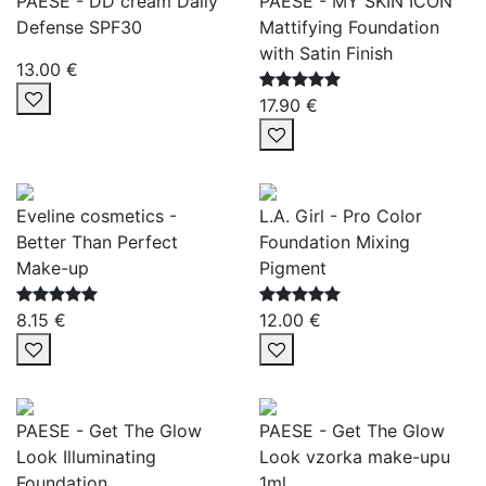
PAESE - DD cream Daily
PAESE - MY SKIN ICON
Defense SPF30
Mattifying Foundation
with Satin Finish
13.00 €
17.90 €
Eveline cosmetics -
L.A. Girl - Pro Color
Better Than Perfect
Foundation Mixing
Make-up
Pigment
8.15 €
12.00 €
PAESE - Get The Glow
PAESE - Get The Glow
Look Illuminating
Look vzorka make-upu
Foundation
1ml