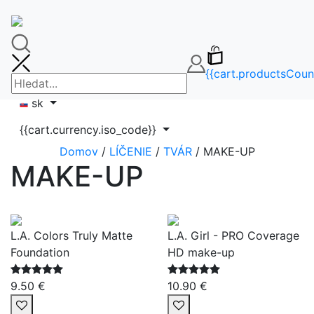
🚚DOPRAVA ZDARMA OD 65€🚚
FAQ
info@makeupbag.sk
Kontakt
{{cart.productsCoun
Instagram
sk
{{cart.currency.iso_code}}
Domov
/
LÍČENIE
/
TVÁR
/ MAKE-UP
MAKE-UP
L.A. Colors Truly Matte
L.A. Girl - PRO Coverage
Foundation
HD make-up
9.50 €
10.90 €