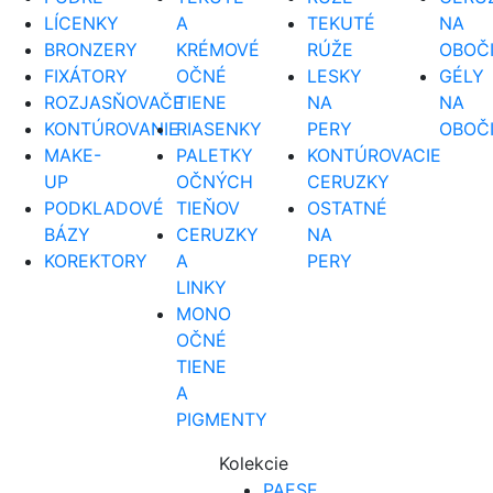
LÍCENKY
A
TEKUTÉ
NA
BRONZERY
KRÉMOVÉ
RÚŽE
OBOČ
FIXÁTORY
OČNÉ
LESKY
GÉLY
ROZJASŇOVAČE
TIENE
NA
NA
KONTÚROVANIE
RIASENKY
PERY
OBOČ
MAKE-
PALETKY
KONTÚROVACIE
UP
OČNÝCH
CERUZKY
PODKLADOVÉ
TIEŇOV
OSTATNÉ
BÁZY
CERUZKY
NA
KOREKTORY
A
PERY
LINKY
MONO
OČNÉ
TIENE
A
PIGMENTY
Kolekcie
PAESE