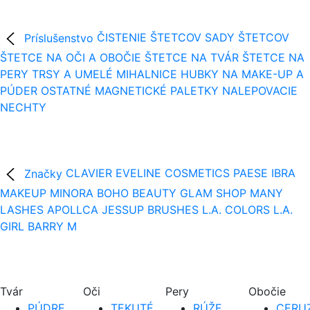
Príslušenstvo
ČISTENIE ŠTETCOV
SADY ŠTETCOV
ŠTETCE NA OČI A OBOČIE
ŠTETCE NA TVÁR
ŠTETCE NA
PERY
TRSY A UMELÉ MIHALNICE
HUBKY NA MAKE-UP A
PÚDER
OSTATNÉ
MAGNETICKÉ PALETKY
NALEPOVACIE
NECHTY
Značky
CLAVIER
EVELINE COSMETICS
PAESE
IBRA
MAKEUP
MINORA
BOHO BEAUTY
GLAM SHOP
MANY
LASHES
APOLLCA
JESSUP BRUSHES
L.A. COLORS
L.A.
GIRL
BARRY M
Tvár
Oči
Pery
Obočie
PÚDRE
TEKUTÉ
RÚŽE
CERUZ