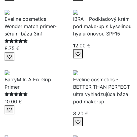
Eveline cosmetics -
IBRA - Podkladový krém
Wonder match primer-
pod make-up s kyselinou
sérum-báza 3in1
hyalurónovou SPF15
12.00 €
8.75 €
BarryM In A Fix Grip
Eveline cosmetics -
Primer
BETTER THAN PERFECT
ultra vyhladzujúca báza
10.00 €
pod make-up
8.20 €