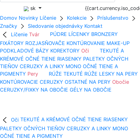
sk
{{cart.currency.iso_co
Domov
Novinky
Líčenie
Kolekcie
Príslušenstvo
Značky
Sledovanie objednávky
Kontakt
Líčenie
Tvár
PÚDRE
LÍCENKY
BRONZERY
FIXÁTORY
ROZJASŇOVAČE
KONTÚROVANIE
MAKE-UP
PODKLADOVÉ BÁZY
KOREKTORY
Oči
TEKUTÉ A
KRÉMOVÉ OČNÉ TIENE
RIASENKY
PALETKY OČNÝCH
TIEŇOV
CERUZKY A LINKY
MONO OČNÉ TIENE A
PIGMENTY
Pery
RÚŽE
TEKUTÉ RÚŽE
LESKY NA PERY
KONTÚROVACIE CERUZKY
OSTATNÉ NA PERY
Obočie
CERUZKY/FIXKY NA OBOČIE
GÉLY NA OBOČIE
Oči
TEKUTÉ A KRÉMOVÉ OČNÉ TIENE
RIASENKY
PALETKY OČNÝCH TIEŇOV
CERUZKY A LINKY
MONO
OČNÉ TIENE A PIGMENTY