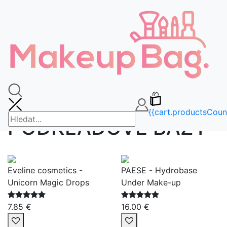
🚚DOPRAVA ZDARMA OD 65€🚚
FAQ
info@makeupbag.sk
Kontakt
Instagram
sk
{{cart.currency.iso_code}}
Domov
/
LÍČENIE
/
TVÁR
/ PODKLADOVÉ BÁZY
{{cart.productsCoun
PODKLADOVÉ BÁZY
Eveline cosmetics -
PAESE - Hydrobase
Unicorn Magic Drops
Under Make-up
7.85 €
16.00 €