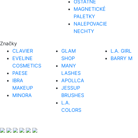
OSTATNÉ
MAGNETICKÉ
PALETKY
NALEPOVACIE
NECHTY
Značky
CLAVIER
GLAM
L.A. GIRL
EVELINE
SHOP
BARRY M
COSMETICS
MANY
PAESE
LASHES
IBRA
APOLLCA
MAKEUP
JESSUP
MINORA
BRUSHES
L.A.
COLORS