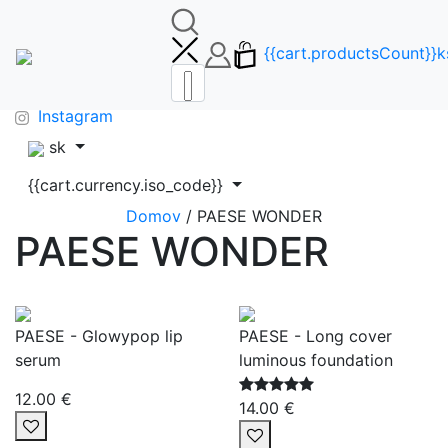
🚚DOPRAVA ZDARMA OD 65€🚚
FAQ
{{cart.productsCount}}k
info@makeupbag.sk
Kontakt
Instagram
sk
{{cart.currency.iso_code}}
Domov
/ PAESE WONDER
PAESE WONDER
PAESE - Glowypop lip
PAESE - Long cover
serum
luminous foundation
12.00 €
14.00 €