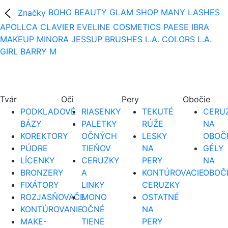
Značky
BOHO BEAUTY
GLAM SHOP
MANY LASHES
APOLLCA
CLAVIER
EVELINE COSMETICS
PAESE
IBRA
MAKEUP
MINORA
JESSUP BRUSHES
L.A. COLORS
L.A.
GIRL
BARRY M
Tvár
Oči
Pery
Obočie
PODKLADOVÉ
RIASENKY
TEKUTÉ
CERUZ
BÁZY
PALETKY
RÚŽE
NA
KOREKTORY
OČNÝCH
LESKY
OBOČ
PÚDRE
TIEŇOV
NA
GÉLY
LÍCENKY
CERUZKY
PERY
NA
BRONZERY
A
KONTÚROVACIE
OBOČ
FIXÁTORY
LINKY
CERUZKY
ROZJASŇOVAČE
MONO
OSTATNÉ
KONTÚROVANIE
OČNÉ
NA
MAKE-
TIENE
PERY