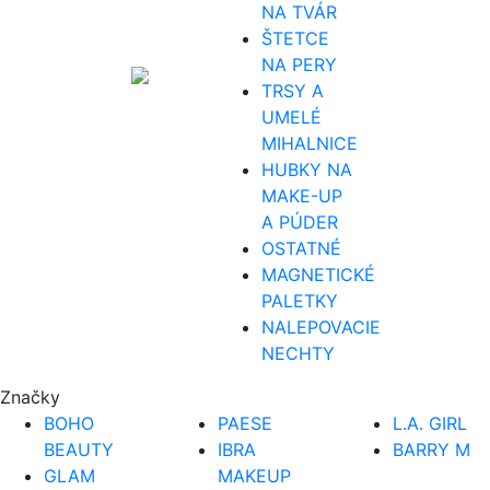
NA TVÁR
ŠTETCE
NA PERY
TRSY A
UMELÉ
MIHALNICE
HUBKY NA
MAKE-UP
A PÚDER
OSTATNÉ
MAGNETICKÉ
PALETKY
NALEPOVACIE
NECHTY
Značky
BOHO
PAESE
L.A. GIRL
BEAUTY
IBRA
BARRY M
GLAM
MAKEUP