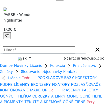
PAESE - Wonder
highlighter
17.00 €
sk
{{cart.currency.iso_co
Domov
Novinky
Líčenie
Kolekcie
Príslušenstvo
Značky
Sledovanie objednávky
Kontakt
Líčenie
Tvár
PODKLADOVÉ BÁZY
KOREKTORY
PÚDRE
LÍCENKY
BRONZERY
FIXÁTORY
ROZJASŇOVAČE
KONTÚROVANIE
MAKE-UP
Oči
RIASENKY
PALETKY
OČNÝCH TIEŇOV
CERUZKY A LINKY
MONO OČNÉ TIENE
A PIGMENTY
TEKUTÉ A KRÉMOVÉ OČNÉ TIENE
Pery