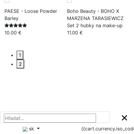
PAESE - Loose Powder
Boho Beauty - BOHO X
B
a
Barley
MARZENA TARASIEWICZ
K
k
Set 2 hubky na make-up
c
10.00 €
11.00 €
k
6
1
2
sk
{{cart.currency.iso_co