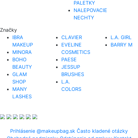
PALETKY
NALEPOVACIE
NECHTY
Značky
IBRA
CLAVIER
L.A. GIRL
MAKEUP
EVELINE
BARRY M
MINORA
COSMETICS
BOHO
PAESE
BEAUTY
JESSUP
GLAM
BRUSHES
SHOP
L.A.
MANY
COLORS
LASHES
Prihlásenie
@makeupbag.sk
Často kladené otázky