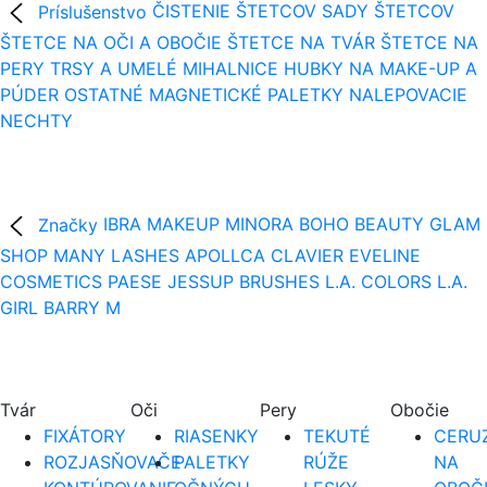
Príslušenstvo
ČISTENIE ŠTETCOV
SADY ŠTETCOV
ŠTETCE NA OČI A OBOČIE
ŠTETCE NA TVÁR
ŠTETCE NA
PERY
TRSY A UMELÉ MIHALNICE
HUBKY NA MAKE-UP A
PÚDER
OSTATNÉ
MAGNETICKÉ PALETKY
NALEPOVACIE
NECHTY
Značky
IBRA MAKEUP
MINORA
BOHO BEAUTY
GLAM
SHOP
MANY LASHES
APOLLCA
CLAVIER
EVELINE
COSMETICS
PAESE
JESSUP BRUSHES
L.A. COLORS
L.A.
GIRL
BARRY M
Tvár
Oči
Pery
Obočie
FIXÁTORY
RIASENKY
TEKUTÉ
CERUZ
ROZJASŇOVAČE
PALETKY
RÚŽE
NA