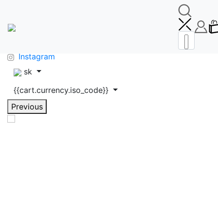
🚚DOPRAVA ZDARMA OD 65€🚚
FAQ
info@makeupbag.sk
Kontakt
Instagram
sk
{{cart.currency.iso_code}}
Previous