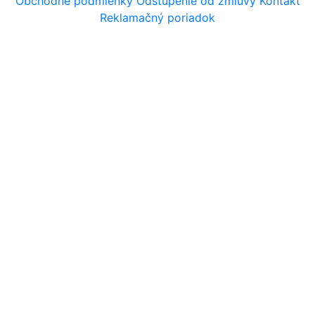
Obchodné podmienky
Odstúpenie od zmluvy
Kontakt
Reklamačný poriadok