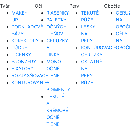
Tvár
Oči
Pery
Obočie
MAKE-
RIASENKY
TEKUTÉ
CERUZ
UP
PALETKY
RÚŽE
NA
PODKLADOVÉ
OČNÝCH
LESKY
OBOČ
BÁZY
TIEŇOV
NA
GÉLY
KOREKTORY
CERUZKY
PERY
NA
PÚDRE
A
KONTÚROVACIE
OBOČ
LÍCENKY
LINKY
CERUZKY
BRONZERY
MONO
OSTATNÉ
FIXÁTORY
OČNÉ
NA
ROZJASŇOVAČE
TIENE
PERY
KONTÚROVANIE
A
RÚŽE
PIGMENTY
TEKUTÉ
A
KRÉMOVÉ
OČNÉ
TIENE