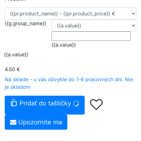
{{g.group_name}}
{{a.value}}
{{a.value}}
4.50 €
Na sklade - u vás obvykle do 1-6 pracovných dní.
Nie
je skladom
Pridať do taštičky
Upozornite ma