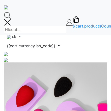
🚚DOPRAVA ZDARMA OD 65€🚚
FAQ
info@makeupbag.sk
Kontakt
{{cart.productsCoun
Instagram
sk
{{cart.currency.iso_code}}