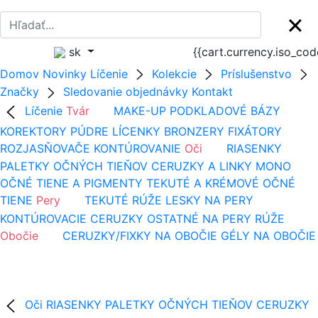
sk
{{cart.currency.iso_co
Domov
Novinky
Líčenie
Kolekcie
Príslušenstvo
Značky
Sledovanie objednávky
Kontakt
Líčenie
Tvár
MAKE-UP
PODKLADOVÉ BÁZY
KOREKTORY
PÚDRE
LÍCENKY
BRONZERY
FIXÁTORY
ROZJASŇOVAČE
KONTÚROVANIE
Oči
RIASENKY
PALETKY OČNÝCH TIEŇOV
CERUZKY A LINKY
MONO
OČNÉ TIENE A PIGMENTY
TEKUTÉ A KRÉMOVÉ OČNÉ
TIENE
Pery
TEKUTÉ RÚŽE
LESKY NA PERY
KONTÚROVACIE CERUZKY
OSTATNÉ NA PERY
RÚŽE
Obočie
CERUZKY/FIXKY NA OBOČIE
GÉLY NA OBOČIE
Oči
RIASENKY
PALETKY OČNÝCH TIEŇOV
CERUZKY