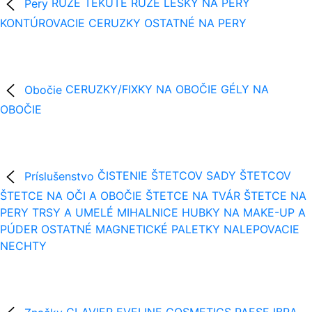
Pery
RÚŽE
TEKUTÉ RÚŽE
LESKY NA PERY
KONTÚROVACIE CERUZKY
OSTATNÉ NA PERY
Obočie
CERUZKY/FIXKY NA OBOČIE
GÉLY NA
OBOČIE
Príslušenstvo
ČISTENIE ŠTETCOV
SADY ŠTETCOV
ŠTETCE NA OČI A OBOČIE
ŠTETCE NA TVÁR
ŠTETCE NA
PERY
TRSY A UMELÉ MIHALNICE
HUBKY NA MAKE-UP A
PÚDER
OSTATNÉ
MAGNETICKÉ PALETKY
NALEPOVACIE
NECHTY