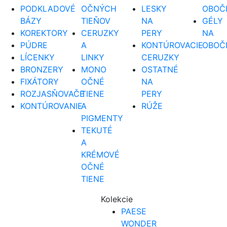
PODKLADOVÉ
OČNÝCH
LESKY
OBOČ
BÁZY
TIEŇOV
NA
GÉLY
KOREKTORY
CERUZKY
PERY
NA
PÚDRE
A
KONTÚROVACIE
OBOČ
LÍCENKY
LINKY
CERUZKY
BRONZERY
MONO
OSTATNÉ
FIXÁTORY
OČNÉ
NA
ROZJASŇOVAČE
TIENE
PERY
KONTÚROVANIE
A
RÚŽE
PIGMENTY
TEKUTÉ
A
KRÉMOVÉ
OČNÉ
TIENE
Kolekcie
PAESE
WONDER