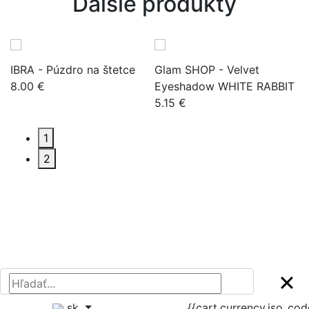
Dalšie produkty
IBRA - Púzdro na štetce
Glam SHOP - Velvet
L.
8.00 €
Eyeshadow WHITE RABBIT
m
5.15 €
1
1
2
sk
{{cart.currency.iso_co