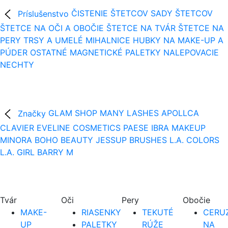
Príslušenstvo
ČISTENIE ŠTETCOV
SADY ŠTETCOV
ŠTETCE NA OČI A OBOČIE
ŠTETCE NA TVÁR
ŠTETCE NA
PERY
TRSY A UMELÉ MIHALNICE
HUBKY NA MAKE-UP A
PÚDER
OSTATNÉ
MAGNETICKÉ PALETKY
NALEPOVACIE
NECHTY
Značky
GLAM SHOP
MANY LASHES
APOLLCA
CLAVIER
EVELINE COSMETICS
PAESE
IBRA MAKEUP
MINORA
BOHO BEAUTY
JESSUP BRUSHES
L.A. COLORS
L.A. GIRL
BARRY M
Tvár
Oči
Pery
Obočie
MAKE-
RIASENKY
TEKUTÉ
CERUZ
UP
PALETKY
RÚŽE
NA