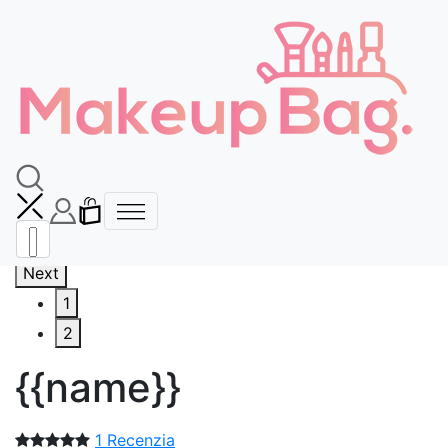
🚚DOPRAVA ZDARMA OD 65€🚚
FAQ
info@makeupbag.sk
Kontakt
Instagram
sk
{{cart.currency.iso_code}}
Previous
Next
1
2
{{name}}
1 Recenzia