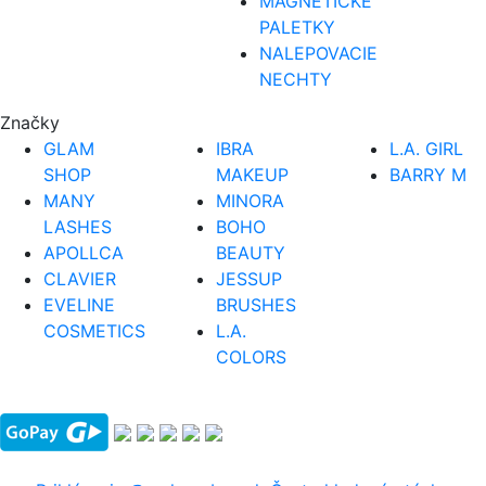
MAGNETICKÉ
PALETKY
NALEPOVACIE
NECHTY
Značky
GLAM
IBRA
L.A. GIRL
SHOP
MAKEUP
BARRY M
MANY
MINORA
LASHES
BOHO
APOLLCA
BEAUTY
CLAVIER
JESSUP
EVELINE
BRUSHES
COSMETICS
L.A.
COLORS