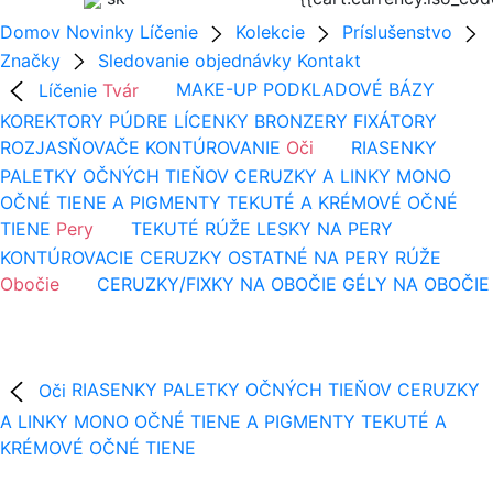
Domov
Novinky
Líčenie
Kolekcie
Príslušenstvo
Značky
Sledovanie objednávky
Kontakt
Líčenie
Tvár
MAKE-UP
PODKLADOVÉ BÁZY
KOREKTORY
PÚDRE
LÍCENKY
BRONZERY
FIXÁTORY
ROZJASŇOVAČE
KONTÚROVANIE
Oči
RIASENKY
PALETKY OČNÝCH TIEŇOV
CERUZKY A LINKY
MONO
OČNÉ TIENE A PIGMENTY
TEKUTÉ A KRÉMOVÉ OČNÉ
TIENE
Pery
TEKUTÉ RÚŽE
LESKY NA PERY
KONTÚROVACIE CERUZKY
OSTATNÉ NA PERY
RÚŽE
Obočie
CERUZKY/FIXKY NA OBOČIE
GÉLY NA OBOČIE
Oči
RIASENKY
PALETKY OČNÝCH TIEŇOV
CERUZKY
A LINKY
MONO OČNÉ TIENE A PIGMENTY
TEKUTÉ A
KRÉMOVÉ OČNÉ TIENE