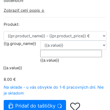
odtieňoch!
Zobraziť celý popis ↓
Produkt:
{{g.group_name}}
{{a.value}}
{{a.value}}
8.00 €
Na sklade - u vás obvykle do 1-6 pracovných dní.
Nie
je skladom
Pridať do taštičky