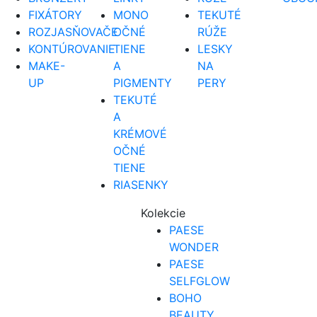
FIXÁTORY
MONO
TEKUTÉ
ROZJASŇOVAČE
OČNÉ
RÚŽE
KONTÚROVANIE
TIENE
LESKY
MAKE-
A
NA
UP
PIGMENTY
PERY
TEKUTÉ
A
KRÉMOVÉ
OČNÉ
TIENE
RIASENKY
Kolekcie
PAESE
WONDER
PAESE
SELFGLOW
BOHO
BEAUTY