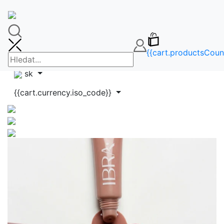
🚚DOPRAVA ZDARMA OD 65€🚚
FAQ
info@makeupbag.sk
Kontakt
{{cart.productsCoun
Instagram
sk
{{cart.currency.iso_code}}