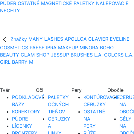
PÚDER
OSTATNÉ
MAGNETICKÉ PALETKY
NALEPOVACIE
NECHTY
Značky
MANY LASHES
APOLLCA
CLAVIER
EVELINE
COSMETICS
PAESE
IBRA MAKEUP
MINORA
BOHO
BEAUTY
GLAM SHOP
JESSUP BRUSHES
L.A. COLORS
L.A.
GIRL
BARRY M
Tvár
Oči
Pery
Obočie
PODKLADOVÉ
PALETKY
KONTÚROVACIE
CERUZ
BÁZY
OČNÝCH
CERUZKY
NA
KOREKTORY
TIEŇOV
OSTATNÉ
OBOČ
PÚDRE
CERUZKY
NA
GÉLY
LÍCENKY
A
PERY
NA
BRONZERY
LINKY
RÚŽE
OBOČ