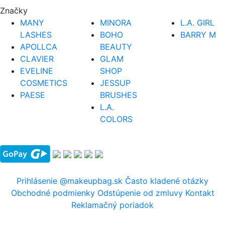
Značky
MANY
MINORA
L.A. GIRL
LASHES
BOHO
BARRY M
APOLLCA
BEAUTY
CLAVIER
GLAM
EVELINE
SHOP
COSMETICS
JESSUP
PAESE
BRUSHES
L.A.
COLORS
Prihlásenie
@makeupbag.sk
Často kladené otázky
Obchodné podmienky
Odstúpenie od zmluvy
Kontakt
Reklamačný poriadok