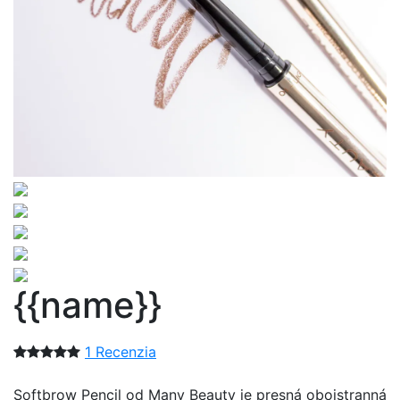
{{name}}
1 Recenzia
Softbrow Pencil od Many Beauty je presná obojstranná