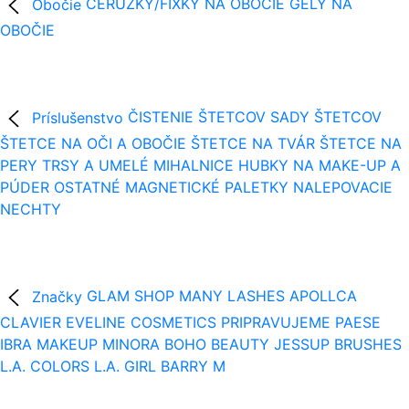
Obočie
CERUZKY/FIXKY NA OBOČIE
GÉLY NA
OBOČIE
Príslušenstvo
ČISTENIE ŠTETCOV
SADY ŠTETCOV
ŠTETCE NA OČI A OBOČIE
ŠTETCE NA TVÁR
ŠTETCE NA
PERY
TRSY A UMELÉ MIHALNICE
HUBKY NA MAKE-UP A
PÚDER
OSTATNÉ
MAGNETICKÉ PALETKY
NALEPOVACIE
NECHTY
Značky
GLAM SHOP
MANY LASHES
APOLLCA
CLAVIER
EVELINE COSMETICS
PRIPRAVUJEME
PAESE
IBRA MAKEUP
MINORA
BOHO BEAUTY
JESSUP BRUSHES
L.A. COLORS
L.A. GIRL
BARRY M