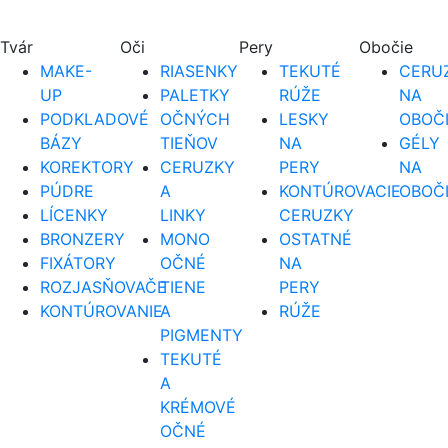
Tvár
Oči
Pery
Obočie
MAKE-
RIASENKY
TEKUTÉ
CERUZ
UP
PALETKY
RÚŽE
NA
PODKLADOVÉ
OČNÝCH
LESKY
OBOČ
BÁZY
TIEŇOV
NA
GÉLY
KOREKTORY
CERUZKY
PERY
NA
PÚDRE
A
KONTÚROVACIE
OBOČ
LÍCENKY
LINKY
CERUZKY
BRONZERY
MONO
OSTATNÉ
FIXÁTORY
OČNÉ
NA
ROZJASŇOVAČE
TIENE
PERY
KONTÚROVANIE
A
RÚŽE
PIGMENTY
TEKUTÉ
A
KRÉMOVÉ
OČNÉ