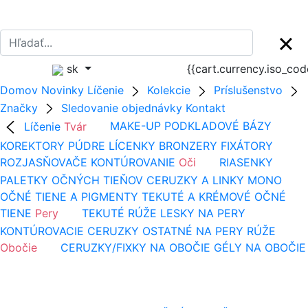
sk
{{cart.currency.iso_co
Domov
Novinky
Líčenie
Kolekcie
Príslušenstvo
Značky
Sledovanie objednávky
Kontakt
Líčenie
Tvár
MAKE-UP
PODKLADOVÉ BÁZY
KOREKTORY
PÚDRE
LÍCENKY
BRONZERY
FIXÁTORY
ROZJASŇOVAČE
KONTÚROVANIE
Oči
RIASENKY
PALETKY OČNÝCH TIEŇOV
CERUZKY A LINKY
MONO
OČNÉ TIENE A PIGMENTY
TEKUTÉ A KRÉMOVÉ OČNÉ
TIENE
Pery
TEKUTÉ RÚŽE
LESKY NA PERY
KONTÚROVACIE CERUZKY
OSTATNÉ NA PERY
RÚŽE
Obočie
CERUZKY/FIXKY NA OBOČIE
GÉLY NA OBOČIE