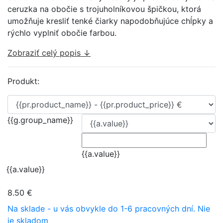
ceruzka na obočie s trojuholníkovou špičkou, ktorá
umožňuje kresliť tenké čiarky napodobňujúce chĺpky a
rýchlo vyplniť obočie farbou.
Zobraziť celý popis ↓
Produkt:
{{g.group_name}}
{{a.value}}
{{a.value}}
8.50 €
Na sklade - u vás obvykle do 1-6 pracovných dní.
Nie
je skladom