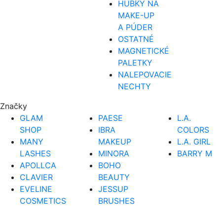
HUBKY NA
MAKE-UP
A PÚDER
OSTATNÉ
MAGNETICKÉ
PALETKY
NALEPOVACIE
NECHTY
Značky
GLAM
PAESE
L.A.
SHOP
IBRA
COLORS
MANY
MAKEUP
L.A. GIRL
LASHES
MINORA
BARRY M
APOLLCA
BOHO
CLAVIER
BEAUTY
EVELINE
JESSUP
COSMETICS
BRUSHES