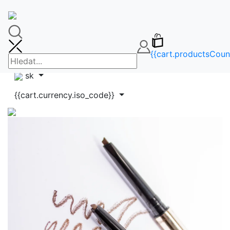
🚚DOPRAVA ZDARMA OD 65€🚚
FAQ
info@makeupbag.sk
Kontakt
{{cart.productsCoun
Instagram
sk
{{cart.currency.iso_code}}