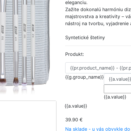
eleganciu.
Zažite dokonalú harmóniu diz
majstrovstva a kreativity – v
nástroj na tvorbu, vyjadrenie 
Syntetické štetiny
Produkt:
{{g.group_name}}
{{a.value}}
{{a.value}}
39.90 €
Na sklade - u vás obvykle do