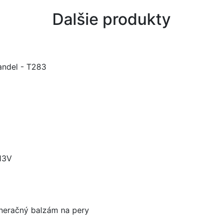
Dalšie produkty
fandel - T283
13V
eneračný balzám na pery