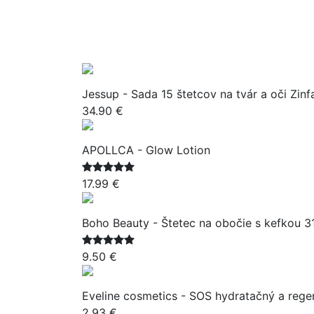
Jessup - Sada 15 štetcov na tvár a oči Zin
34.90 €
APOLLCA - Glow Lotion
17.99 €
Boho Beauty - Štetec na obočie s kefkou 3
9.50 €
Eveline cosmetics - SOS hydratačný a reg
2.93 €