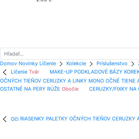
Domov
Novinky
Líčenie
Kolekcie
Príslušenstvo
Líčenie
Tvár
MAKE-UP
PODKLADOVÉ BÁZY
KORE
OČNÝCH TIEŇOV
CERUZKY A LINKY
MONO OČNÉ TIENE 
OSTATNÉ NA PERY
RÚŽE
Obočie
CERUZKY/FIXKY NA
Oči
RIASENKY
PALETKY OČNÝCH TIEŇOV
CERUZKY A