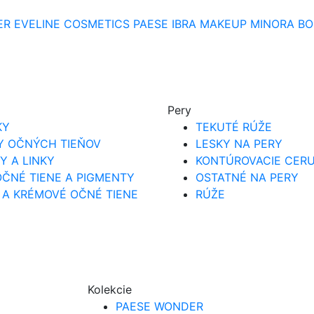
ER
EVELINE COSMETICS
PAESE
IBRA MAKEUP
MINORA
BO
Pery
KY
TEKUTÉ RÚŽE
Y OČNÝCH TIEŇOV
LESKY NA PERY
Y A LINKY
KONTÚROVACIE CER
ČNÉ TIENE A PIGMENTY
OSTATNÉ NA PERY
 A KRÉMOVÉ OČNÉ TIENE
RÚŽE
Kolekcie
PAESE WONDER