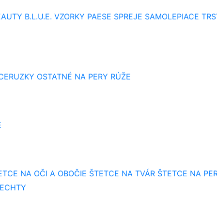
AUTY B.L.U.E.
VZORKY
PAESE SPREJE
SAMOLEPIACE TRS
 CERUZKY
OSTATNÉ NA PERY
RÚŽE
E
ETCE NA OČI A OBOČIE
ŠTETCE NA TVÁR
ŠTETCE NA PE
NECHTY