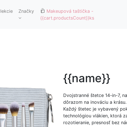
🚚DOPRAVA ZDARMA OD 65€🚚
lekcie
Značky
Makeupová taštička
-
{{cart.productsCount}}ks
{{name}}
Dvojstranné štetce 14-in-7, n
dôrazom na inováciu a krásu.
Každý štetec je vybavený pok
technológiou vlákien, ktorá z
rozotieranie, presnosť bez 