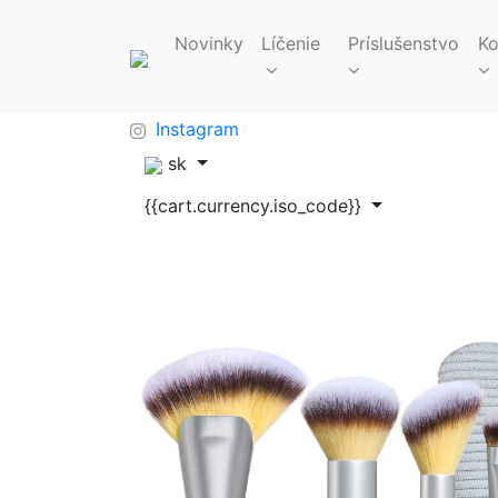
Novinky
Líčenie
Príslušenstvo
Ko
FAQ
info@makeupbag.sk
Kontakt
Instagram
sk
{{cart.currency.iso_code}}