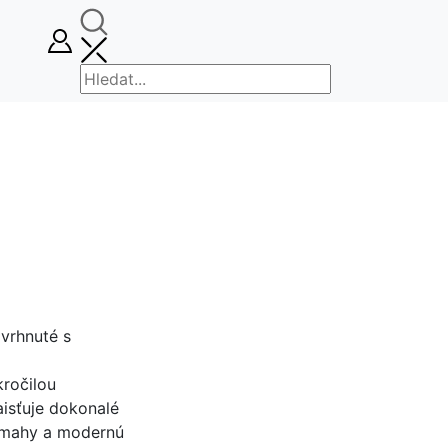
avrhnuté s
ročilou
aisťuje dokonalé
námahy a modernú