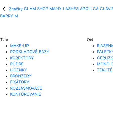
Značky
GLAM SHOP
MANY LASHES
APOLLCA
CLAVI
BARRY M
Tvár
Oči
MAKE-UP
RIASEN
PODKLADOVÉ BÁZY
PALETK
KOREKTORY
CERUZK
PÚDRE
MONO O
LÍCENKY
TEKUTÉ
BRONZERY
FIXÁTORY
ROZJASŇOVAČE
KONTÚROVANIE